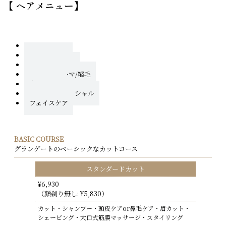
【 ヘアメニュー】
ベーシック
カットコース
カット＆カラー
カット＆パーマ/縮毛
育毛・発毛
カット＆フェイシャル
フェイスケア
BASIC COURSE
グランゲートのベーシックなカットコース
スタンダードカット
¥6,930
（顔剃り無し: ¥5,830）
カット・シャンプー・頭皮ケアor鼻毛ケア・眉カット・
シェービング・大口式筋膜マッサージ・スタイリング