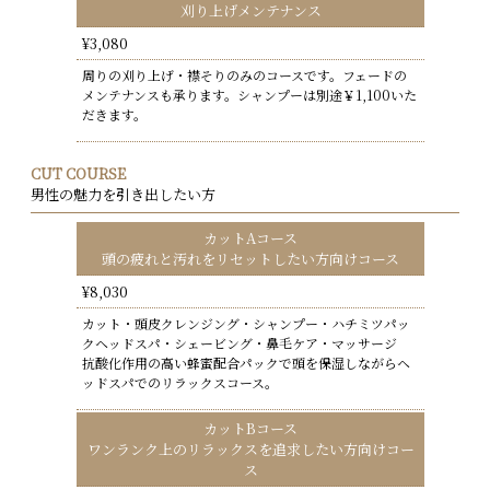
刈り上げメンテナンス
¥3,080
周りの刈り上げ・襟そりのみのコースです。フェードの
メンテナンスも承ります。シャンプーは別途￥1,100いた
だきます。
CUT COURSE
男性の魅力を引き出したい方
カットAコース
頭の疲れと汚れをリセットしたい方向けコース
¥8,030
カット・頭皮クレンジング・シャンプー・ハチミツパッ
クヘッドスパ・シェービング・鼻毛ケア・マッサージ
抗酸化作用の高い蜂蜜配合パックで頭を保湿しながらヘ
ッドスパでのリラックスコース。
カットBコース
ワンランク上のリラックスを追求したい方向けコー
ス