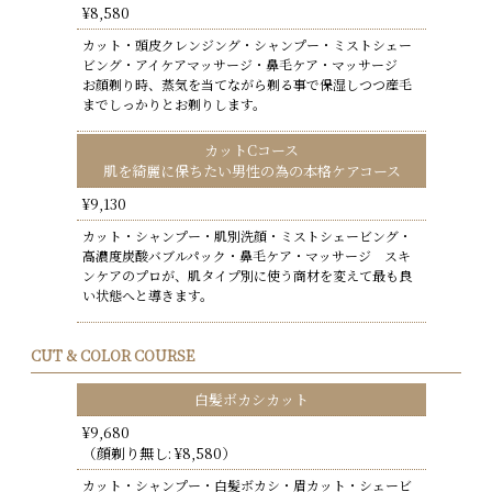
¥8,580
カット・頭皮クレンジング・シャンプー・ミストシェー
ビング・アイケアマッサージ・鼻毛ケア・マッサージ
お顔剃り時、蒸気を当てながら剃る事で保湿しつつ産毛
までしっかりとお剃りします。
カットCコース
肌を綺麗に保ちたい男性の為の本格ケアコース
¥9,130
カット・シャンプー・肌別洗顔・ミストシェービング・
高濃度炭酸バブルパック・鼻毛ケア・マッサージ スキ
ンケアのプロが、肌タイプ別に使う商材を変えて最も良
い状態へと導きます。
CUT & COLOR COURSE
白髪ボカシカット
¥9,680
（顔剃り無し: ¥8,580）
カット・シャンプー・白髪ボカシ・眉カット・シェービ