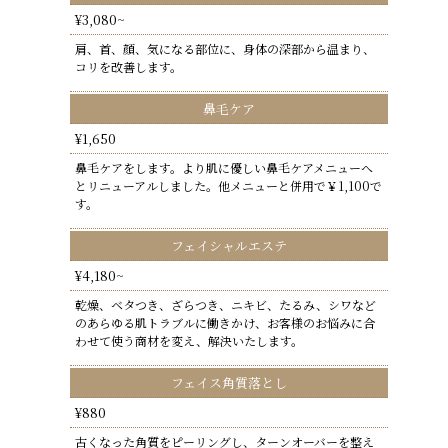
¥3,080~
肩、首、顔、気になる部位に、身体の深部から温まり、
コリを改善します。
鼻毛ケア
¥1,650
鼻毛ケアをします。より肌に優しい鼻毛ケアメニューへ
とリニューアルしました。他メニューと併用で￥1,100で
す。
フェイシャルエステ
¥4,180~
乾燥、ベタつき、ざらつき、ニキビ、たるみ、シワなど
のあらゆる肌トラブルに働きかけ、お客様のお悩みに合
わせて使う商材を変え、解決いたします。
フェイス角質落とし
¥880
古くなった角質をピーリングし、ターンオーバーを整え