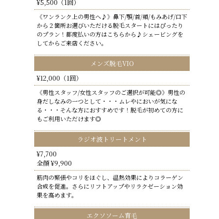
¥5,500（1回）
《ワンランク上の男性へ♪》鼻下/顎/首/頬/もみあげ/口下
から２箇所お選びいただける脱毛スタートにはぴったり
のプラン！都度払いの方はこちらから♪シェービングを
してからご来店ください。
メンズ脱毛VIO
¥12,000（1回）
《男性スタッフ/女性スタッフのご選択が可能◎》男性の
身だしなみの一つとして・・・ムレやにおいが気にな
る・・・そんな方におすすめです！脱毛が初めての方に
もご利用いただけます◎
ラジオ波トリートメント
¥7,700
全顔 ¥9,900
筋肉の緊張やコリをほぐし、温熱効果によりコラーゲン
合成を促進。さらにリフトアップやリラクゼーション効
果を高めます。
エクソソーム育毛