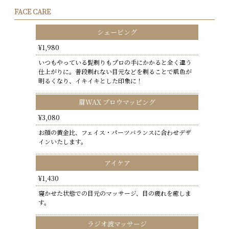
FACE CARE
シェービング
¥1,980
いつもやっている髭剃りもプロの手にかかると全く違う
仕上がりに。普段剃れない目元などを剃ることで肌色が
明るくなり、イキイキとした印象に！
眉WAX ブロウマッピング
¥3,080
お顔の黄金比、フェイス・パーツバランスに合わせデザ
インいたします。
アイケア
¥1,430
寝かせた状態での目元のマッサージ、目の疲れを癒しま
す。
ラジオ波マッサージ