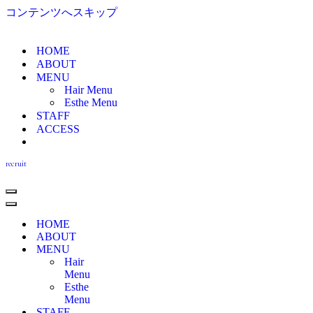
コンテンツへスキップ
HOME
ABOUT
MENU
Hair Menu
Esthe Menu
STAFF
ACCESS
recruit
ナ
ビ
ナ
ゲ
ビ
HOME
ー
ゲ
ABOUT
シ
ー
MENU
ョ
シ
Hair
ン
ョ
Menu
メ
ン
Esthe
ニ
メ
Menu
ュ
ニ
STAFF