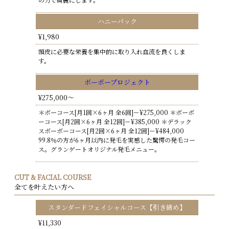
ハニーパック
¥1,980
頭皮に必要な栄養を集中的に取り入れ血流を良くしま
す。
ボーボープロジェクト
¥275,000～
＊ボーコース[月1回×6ヶ月 全6回]－¥275,000 ＊ボーボ
ーコース[月2回×6ヶ月 全12回]－¥385,000 ＊デラック
スボーボーコース[月2回×6ヶ月 全12回]－¥484,000
99.8％の方が6ヶ月以内に発毛を実感した驚愕の発毛コー
ス。グランゲートオリジナル発毛メニュー。
CUT & FACIAL COURSE
全てを叶えたい方へ
スタンダードフェイシャルコース【引き締め】
¥11,330