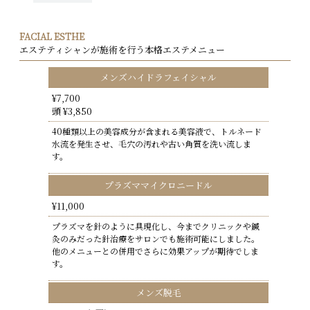
FACIAL ESTHE
エステティシャンが施術を行う本格エステメニュー
メンズハイドラフェイシャル
¥7,700
頭
¥3,850
40種類以上の美容成分が含まれる美容液で、トルネード
水流を発生させ、毛穴の汚れや古い角質を洗い流しま
す。
プラズママイクロニードル
¥11,000
プラズマを針のように具現化し、今までクリニックや鍼
灸のみだった針治療をサロンでも施術可能にしました。
他のメニューとの併用でさらに効果アップが期待でしま
す。
メンズ脱毛