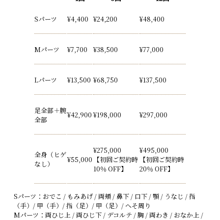
Sパーツ
¥4,400
¥24,200
¥48,400
Mパーツ
¥7,700
¥38,500
¥77,000
Lパーツ
¥13,500
¥68,750
¥137,500
足全部＋腕
¥42,900
¥198,000
¥297,000
全部
¥275,000
¥495,000
全身（ヒゲ
¥55,000
【初回ご契約時
【初回ご契約時
なし）
10％ OFF】
20％ OFF】
Sパーツ：おでこ / もみあげ / 両頬 / 鼻下 / 口下 / 顎 / うなじ / 指
（手）/ 甲（手）/ 指（足）/ 甲（足）/ へそ周り
Mパーツ：両ひじ上 / 両ひじ下 / デコルテ / 胸 / 両わき / おなか上 /