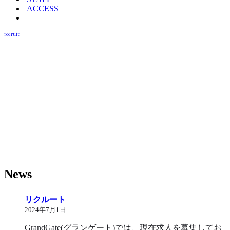
ー
ュ
ACCESS
ー
recruit
News
リクルート
2024年7月1日
GrandGate(グランゲート)では、現在求人を募集してお