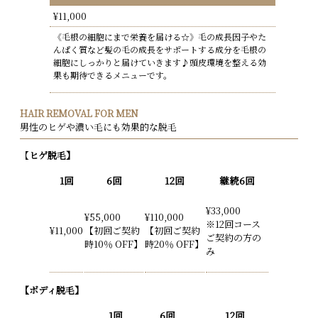
¥11,000
《毛根の細胞にまで栄養を届ける☆》毛の成長因子やた
んぱく質など髪の毛の成長をサポートする成分を毛根の
細胞にしっかりと届けていきます♪頭皮環境を整える効
果も期待できるメニューです。
HAIR REMOVAL FOR MEN
男性のヒゲや濃い毛にも効果的な脱毛
【
ヒゲ脱毛】
1回
6回
12回
継続6回
¥33,000
¥55,000
¥110,000
※12回コース
¥11,000
【初回ご契約
【初回ご契約
ご契約の方の
時10％ OFF】
時20％ OFF】
み
【ボディ脱毛】
1回
6回
12回